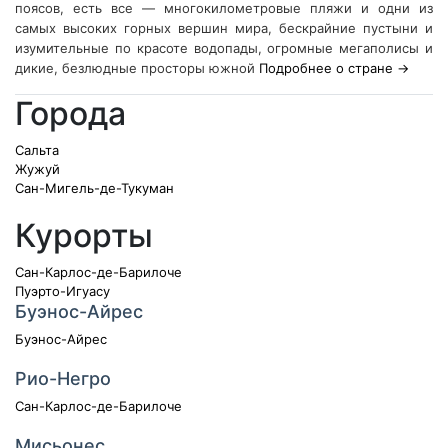
поясов, есть все — многокилометровые пляжи и одни из
самых высоких горных вершин мира, бескрайние пустыни и
изумительные по красоте водопады, огромные мегаполисы и
дикие, безлюдные просторы южной
Подробнее о стране →
Города
Сальта
Жужуй
Сан-Мигель-де-Тукуман
Курорты
Сан-Карлос-де-Барилоче
Пуэрто-Игуасу
Буэнос-Айрес
Буэнос-Айрес
Рио-Негро
Сан-Карлос-де-Барилоче
Мисьонес