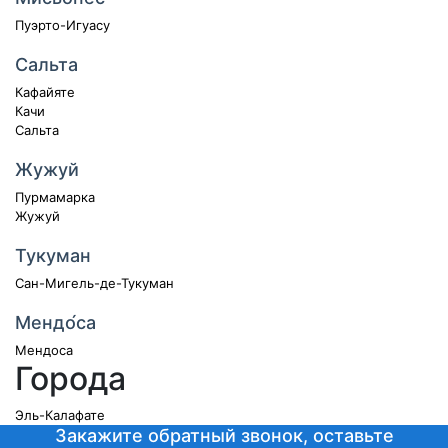
Пуэрто-Игуасу
Сальта
Кафайяте
Качи
Сальта
Жужуй
Пурмамарка
Жужуй
Тукуман
Сан-Мигель-де-Тукуман
Мендо́са
Мендоса
Города
Эль-Калафате
Закажите обратный звонок, оставьте