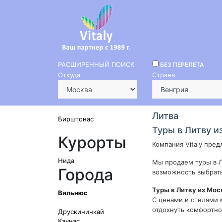
РАСШИРЕННЫЙ ПОИСК
БЕЗ ПЕРЕЛЕТА
Откуда
Страна
Литва
Бирштонас
Туры в Литву и
Курорты
Компания Vitaly пред
Нида
Мы продаем туры в Л
Города
возможность выбрать
Туры в Литву из Мо
Вильнюс
С ценами и отелями 
отдохнуть комфортно
Друскининкай
Каунас