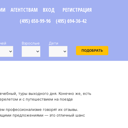
ИИ
АГЕНТСТВАМ
ВХОД
РЕГИСТРАЦИЯ
(495) 650-99-96
(495) 694-36-42
чей
Взрослые
Дети
ПОДОБРАТЬ
ечебный, туры выходного дня. Конечно же, есть
перелетом и с путешествием на поезде
ем профессионализме говорят их отзывы.
орящими предложениями — это отличный шанс