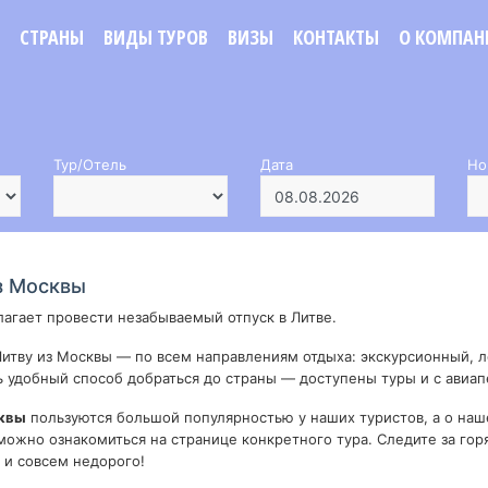
СТРАНЫ
ВИДЫ ТУРОВ
ВИЗЫ
КОНТАКТЫ
О КОМПАН
Тур/Отель
Дата
Но
з Москвы
лагает провести незабываемый отпуск в Литве.
итву из Москвы — по всем направлениям отдыха: экскурсионный, л
 удобный способ добраться до страны — доступены туры и с авиа
сквы
пользуются большой популярностью у наших туристов, а о наш
можно ознакомиться на странице конкретного тура. Следите за г
 и совсем недорого!