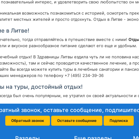
 познавательный интерес, и удовлетворить свою любопытство он м
 уникальная возможность познакомиться с историей, осмотреть пре
алитет местных жителей и просто отдохнуть. Отдых в Литве - экон
е в Литве!
ечательно, тогда отправляйтесь в путешествие вместе с ними!
Отды
ли и вкусное разнообразное питание сделают его еще и удобным.
лечебный отдых! В Здравницы Литвы ездила чуть ли не половина на
возможность), там и сейчас проводится качественное лечение, а п
 сайте Вы всегда можете купить туры в лечебные санатории и панс
аших менеджеров по телефону +7 (495) 234-39-36
ы на туры, достойный отдых!
сегда был очень популярным, не утратил он своей актуальности и с
ратный звонок, оставьте сообщение, подпишитес
Обратный звонок
Оставьте сообщение
Подписка
Разделы
Еще разделы
М