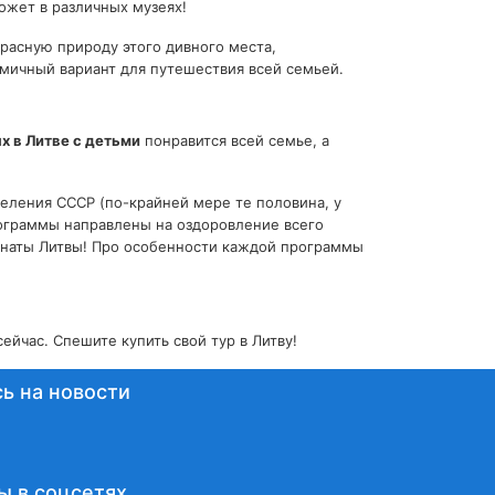
ожет в различных музеях!
красную природу этого дивного места,
омичный вариант для путешествия всей семьей.
х в Литве с детьми
понравится всей семье, а
селения СССР (по-крайней мере те половина, у
рограммы направлены на оздоровление всего
ионаты Литвы! Про особенности каждой программы
ейчас. Спешите купить свой тур в Литву!
ь на новости
ы в соцсетях