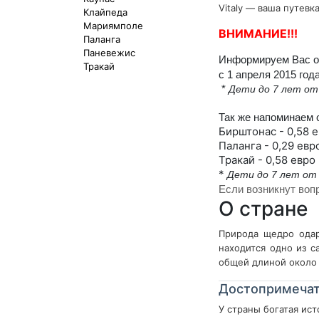
Vitaly — ваша путевк
Клайпеда
Мариямполе
ВНИМАНИЕ!!!
Паланга
Паневежис
Информируем Вас об
Тракай
с 1 апреля 2015 год
*
Дети до 7 лет от
Так же напоминаем 
Бирштонас - 0,58 е
Паланга - 0,29 евр
Тракай - 0,58 евро
*
Дети до 7 лет от
Если
возникнут
воп
О стране
Природа щедро одар
находится одно из с
общей длиной около
Достопримечат
У страны богатая ис