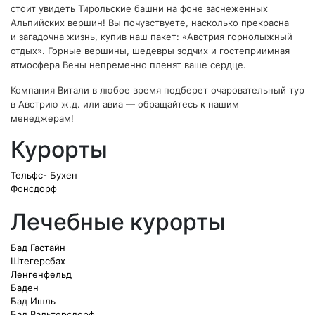
стоит увидеть Тирольские башни на фоне заснеженных
Альпийских вершин! Вы почувствуете, насколько прекрасна
и загадочна жизнь, купив наш пакет: «Австрия горнолыжный
отдых». Горные вершины, шедевры зодчих и гостеприимная
атмосфера Вены непременно пленят ваше сердце.
Компания Витали в любое время подберет очаровательный тур
в Австрию ж.д. или авиа — обращайтесь к нашим
менеджерам!
Курорты
Тельфс- Бухен
Фонсдорф
Лечебные курорты
Бад Гастайн
Штегерсбах
Ленгенфельд
Баден
Бад Ишль
Бад Вальтерсдорф