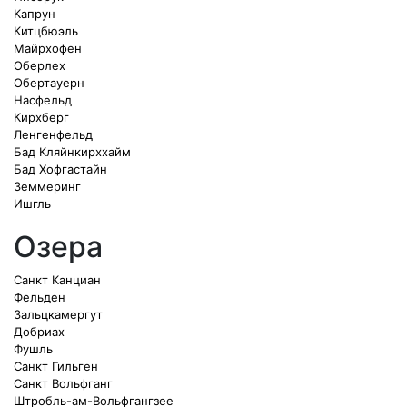
Капрун
Китцбюэль
Майрхофен
Оберлех
Обертауерн
Насфельд
Кирхберг
Ленгенфельд
Бад Кляйнкирххайм
Бад Хофгастайн
Земмеринг
Ишгль
Озера
Санкт Канциан
Фельден
Зальцкамергут
Добриах
Фушль
Санкт Гильген
Санкт Вольфганг
Штробль-ам-Вольфгангзее