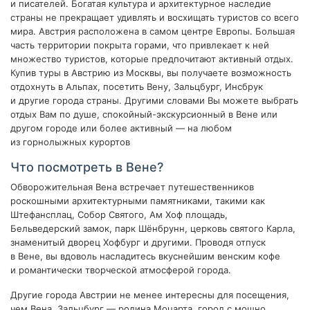
и писателей. Богатая культура и архитектурное наследие
страны не прекращает удивлять и восхищать туристов со всего
мира. Австрия расположена в самом центре Европы. Большая
часть территории покрыта горами, что привлекает к ней
множество туристов, которые предпочитают активный отдых.
Купив туры в Австрию из Москвы, вы получаете возможность
отдохнуть в Альпах, посетить Вену, Зальцбург, Инсбрук
и другие города страны. Другими словами Вы можете выбрать
отдых Вам по душе, спокойный-экскурсионный в Вене или
другом городе или более активный — на любом
из горнолыжных курортов
Что посмотреть в Вене?
Обворожительная Вена встречает путешественников
роскошными архитектурными памятниками, такими как
Штефансплац, Собор Святого, Ам Хоф площадь,
Бельведерский замок, парк Шёнбрунн, церковь святого Карла,
знаменитый дворец Хофбург и другими. Проводя отпуск
в Вене, вы вдоволь насладитесь вкуснейшим венским кофе
и романтически творческой атмосферой города.
Другие города Австрии не менее интересны для посещения,
чем Вена. Зальцбург — родина Моцарта, город с мощно