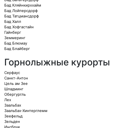
Бад Кляйнкирххайм
Бад Лойперсдорф
Бад Татцмансдорф
Бад Халл
Бад Хофгастайн
Гайнберг
Земмеринг
Бад Блюмау
Бад Блайберг
Горнолыжные курорты
Серфаус
Санкт-Антон
Цель ам Зее
Шладминг
Обергургль
Лех
Заальбах
Заальбах-Хинтерглемм
Зеефельд
Зельден
Инсбрук