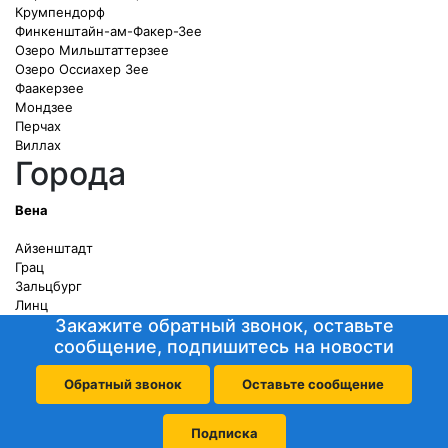
Крумпендорф
Финкенштайн-ам-Факер-Зее
Озеро Мильштаттерзее
Озеро Оссиахер Зее
Фаакерзее
Мондзее
Перчах
Виллах
Города
Вена
Айзенштадт
Грац
Зальцбург
Линц
Закажите обратный звонок, оставьте
сообщение, подпишитесь на новости
Обратный звонок
Оставьте сообщение
Подписка