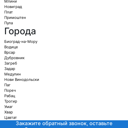
Млини
Новиград
Плат
Примоштен
Пула
Города
Биоград-на-Мору
Водице
Врсар
Дубровник
Загреб
Задар
Медулин
Нови Винодольски
Паг
Пореч
Рабац
Трогир
Умаг
Хвар
Цавтат
Закажите обратный звонок, оставьте