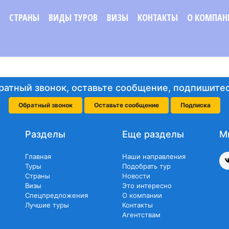
СТРАНЫ
ВИДЫ ТУРОВ
ВИЗЫ
КОНТАКТЫ
О КОМПАН
ратный звонок, оставьте сообщение, подпишитес
Обратный звонок
Оставьте сообщение
Подписка
Разделы
Еще разделы
М
Главная
Наши направления
Туры
Подобрать тур
Страны
Новости
Визы
Это интересно
Спецпредложения
О компании
Лучшие туры
Контакты
Агентствам