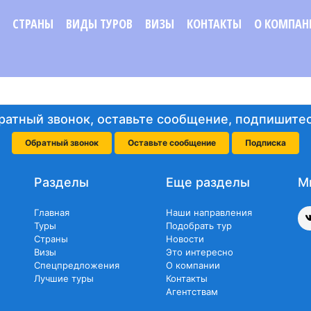
СТРАНЫ
ВИДЫ ТУРОВ
ВИЗЫ
КОНТАКТЫ
О КОМПАН
ратный звонок, оставьте сообщение, подпишитес
Обратный звонок
Оставьте сообщение
Подписка
Разделы
Еще разделы
М
Главная
Наши направления
Туры
Подобрать тур
Страны
Новости
Визы
Это интересно
Спецпредложения
О компании
Лучшие туры
Контакты
Агентствам