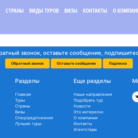
СТРАНЫ
ВИДЫ ТУРОВ
ВИЗЫ
КОНТАКТЫ
О КОМПАН
ратный звонок, оставьте сообщение, подпишитес
Обратный звонок
Оставьте сообщение
Подписка
Разделы
Еще разделы
М
Главная
Наши направления
Туры
Подобрать тур
Страны
Новости
Визы
Это интересно
Спецпредложения
О компании
Лучшие туры
Контакты
Агентствам