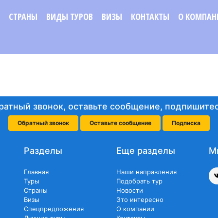
СТРАНЫ
ВИДЫ ТУРОВ
ВИЗЫ
КОНТАКТЫ
О КОМПАН
ратный звонок, оставьте сообщение, подпишитес
Обратный звонок
Оставьте сообщение
Подписка
Разделы
Еще разделы
М
Главная
Наши направления
Туры
Подобрать тур
Страны
Новости
Визы
Это интересно
Спецпредложения
О компании